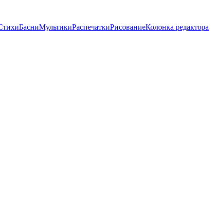
Стихи
Басни
Мультики
Распечатки
Рисование
Колонка редактора