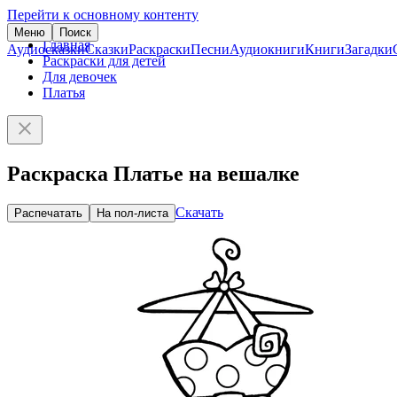
Перейти к основному контенту
Меню
Поиск
Главная
Аудиосказки
Сказки
Раскраски
Песни
Аудиокниги
Книги
Загадки
Раскраски для детей
Для девочек
Платья
Раскраска Платье на вешалке
Скачать
Распечатать
На пол-листа