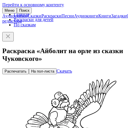
Перейти к основному контенту
Меню
Поиск
Главная
Аудиосказки
Сказки
Раскраски
Песни
Аудиокниги
Книги
Загадки
Раскраски для детей
редактора
По сказкам
Раскраска «Айболит на орле из сказки
Чуковского»
Скачать
Распечатать
На пол-листа