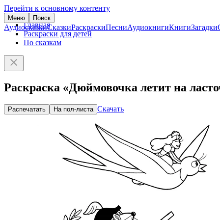
Перейти к основному контенту
Меню
Поиск
Главная
Аудиосказки
Сказки
Раскраски
Песни
Аудиокниги
Книги
Загадки
Раскраски для детей
По сказкам
Раскраска «Дюймовочка летит на ласто
Скачать
Распечатать
На пол-листа