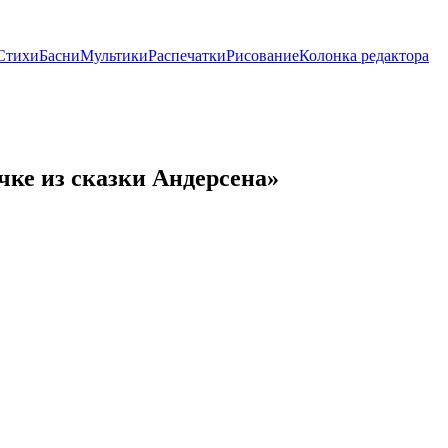
Стихи
Басни
Мультики
Распечатки
Рисование
Колонка редактора
чке из сказки Андерсена»