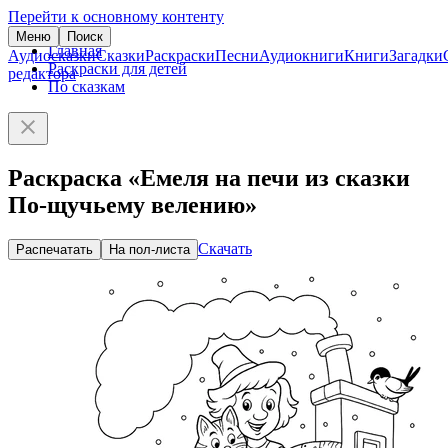
Перейти к основному контенту
Меню
Поиск
Главная
Аудиосказки
Сказки
Раскраски
Песни
Аудиокниги
Книги
Загадки
Раскраски для детей
редактора
По сказкам
Раскраска «Емеля на печи из сказки
По-щучьему велению»
Скачать
Распечатать
На пол-листа