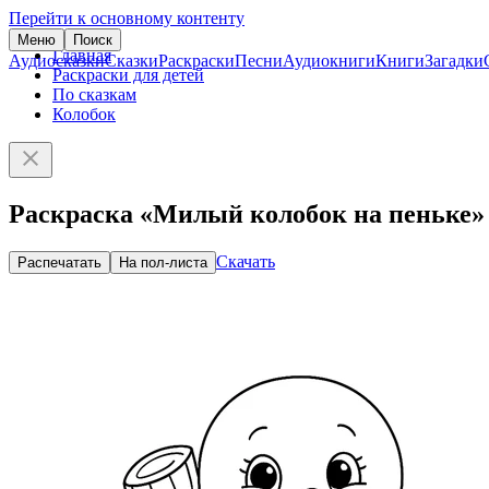
Перейти к основному контенту
Меню
Поиск
Главная
Аудиосказки
Сказки
Раскраски
Песни
Аудиокниги
Книги
Загадки
Раскраски для детей
По сказкам
Колобок
Раскраска «Милый колобок на пеньке»
Скачать
Распечатать
На пол-листа