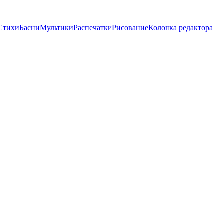
Стихи
Басни
Мультики
Распечатки
Рисование
Колонка редактора