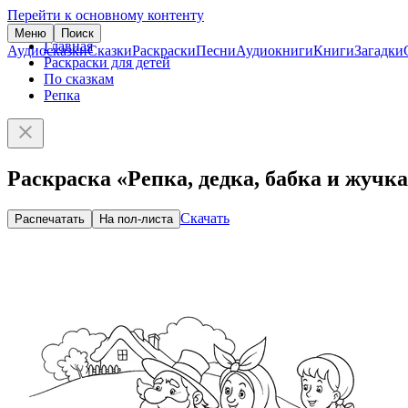
Перейти к основному контенту
Меню
Поиск
Главная
Аудиосказки
Сказки
Раскраски
Песни
Аудиокниги
Книги
Загадки
Раскраски для детей
По сказкам
Репка
Раскраска «Репка, дедка, бабка и жучк
Скачать
Распечатать
На пол-листа