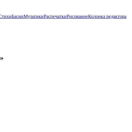
Стихи
Басни
Мультики
Распечатки
Рисование
Колонка редактора
а»