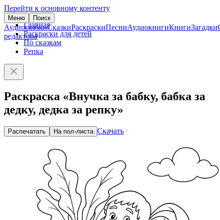
Перейти к основному контенту
Меню
Поиск
Главная
Аудиосказки
Сказки
Раскраски
Песни
Аудиокниги
Книги
Загадки
Раскраски для детей
редактора
По сказкам
Репка
Раскраска «Внучка за бабку, бабка за
дедку, дедка за репку»
Скачать
Распечатать
На пол-листа