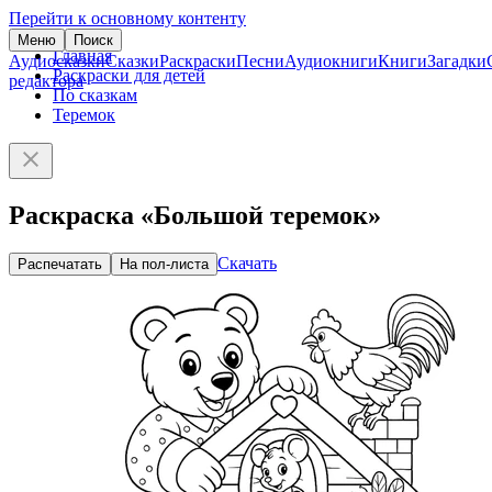
Перейти к основному контенту
Меню
Поиск
Главная
Аудиосказки
Сказки
Раскраски
Песни
Аудиокниги
Книги
Загадки
Раскраски для детей
редактора
По сказкам
Теремок
Раскраска «Большой теремок»
Скачать
Распечатать
На пол-листа