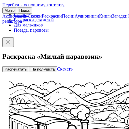
Перейти к основному контенту
Меню
Поиск
Главная
Аудиосказки
Сказки
Раскраски
Песни
Аудиокниги
Книги
Загадки
Раскраски для детей
редактора
Для мальчиков
Поезда, паровозы
Раскраска «Милый паравозик»
Скачать
Распечатать
На пол-листа