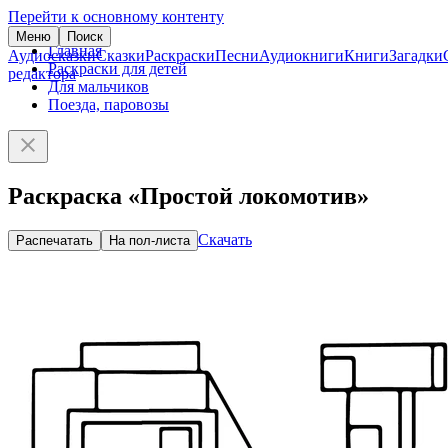
Перейти к основному контенту
Меню
Поиск
Главная
Аудиосказки
Сказки
Раскраски
Песни
Аудиокниги
Книги
Загадки
Раскраски для детей
редактора
Для мальчиков
Поезда, паровозы
Раскраска «Простой локомотив»
Скачать
Распечатать
На пол-листа