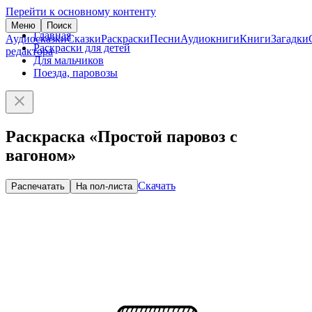
Перейти к основному контенту
Меню
Поиск
Главная
Аудиосказки
Сказки
Раскраски
Песни
Аудиокниги
Книги
Загадки
Раскраски для детей
редактора
Для мальчиков
Поезда, паровозы
Раскраска «Простой паровоз с
вагоном»
Скачать
Распечатать
На пол-листа