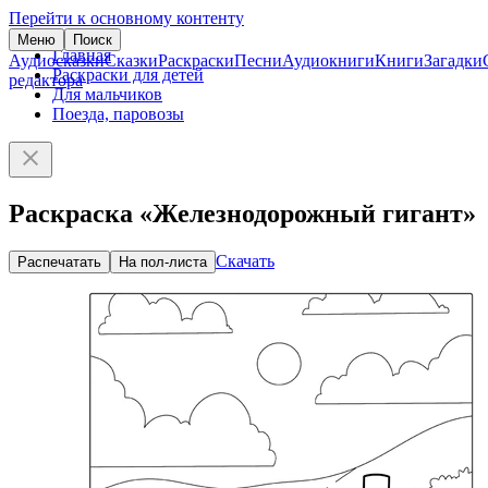
Перейти к основному контенту
Меню
Поиск
Главная
Аудиосказки
Сказки
Раскраски
Песни
Аудиокниги
Книги
Загадки
Раскраски для детей
редактора
Для мальчиков
Поезда, паровозы
Раскраска «Железнодорожный гигант»
Скачать
Распечатать
На пол-листа