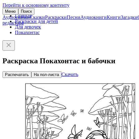
Перейти к основному контенту
Меню
Поиск
Главная
Аудиосказки
Сказки
Раскраски
Песни
Аудиокниги
Книги
Загадки
Раскраски для детей
редактора
Для девочек
Покахонтас
Раскраска Покахонтас и бабочки
Скачать
Распечатать
На пол-листа