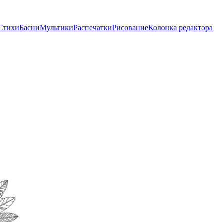
Стихи
Басни
Мультики
Распечатки
Рисование
Колонка редактора