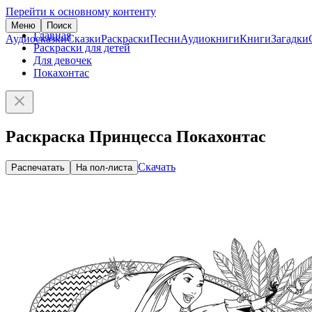
Перейти к основному контенту
Меню
Поиск
Главная
Аудиосказки
Сказки
Раскраски
Песни
Аудиокниги
Книги
Загадки
Раскраски для детей
Для девочек
Покахонтас
Раскраска Принцесса Покахонтас
Скачать
Распечатать
На пол-листа