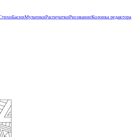
Стихи
Басни
Мультики
Распечатки
Рисование
Колонка редактора