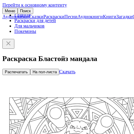
Перейти к основному контенту
Меню
Поиск
Главная
Аудиосказки
Сказки
Раскраски
Песни
Аудиокниги
Книги
Загадки
Раскраски для детей
Для мальчиков
Покемоны
Раскраска Бластойз мандала
Скачать
Распечатать
На пол-листа