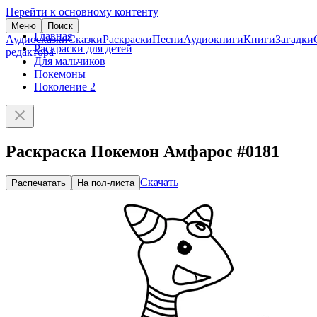
Перейти к основному контенту
Меню
Поиск
Главная
Аудиосказки
Сказки
Раскраски
Песни
Аудиокниги
Книги
Загадки
Раскраски для детей
редактора
Для мальчиков
Покемоны
Поколение 2
Раскраска Покемон Амфарос #0181
Скачать
Распечатать
На пол-листа