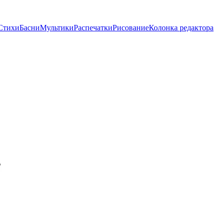
Стихи
Басни
Мультики
Распечатки
Рисование
Колонка редактора