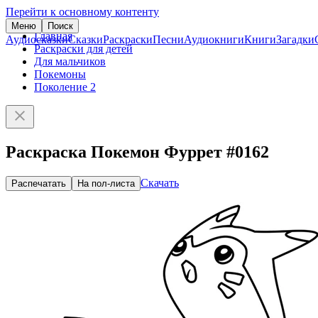
Перейти к основному контенту
Меню
Поиск
Главная
Аудиосказки
Сказки
Раскраски
Песни
Аудиокниги
Книги
Загадки
Раскраски для детей
Для мальчиков
Покемоны
Поколение 2
Раскраска Покемон Фуррет #0162
Скачать
Распечатать
На пол-листа