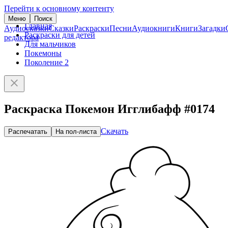
Перейти к основному контенту
Меню
Поиск
Главная
Аудиосказки
Сказки
Раскраски
Песни
Аудиокниги
Книги
Загадки
Раскраски для детей
редактора
Для мальчиков
Покемоны
Поколение 2
Раскраска Покемон Игглибафф #0174
Скачать
Распечатать
На пол-листа