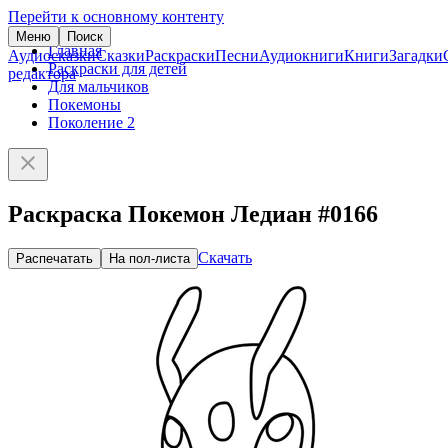
Перейти к основному контенту
Меню
Поиск
Главная
Аудиосказки
Сказки
Раскраски
Песни
Аудиокниги
Книги
Загадки
Раскраски для детей
редактора
Для мальчиков
Покемоны
Поколение 2
Раскраска Покемон Ледиан #0166
Скачать
Распечатать
На пол-листа