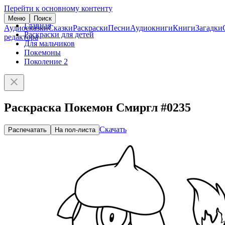
Перейти к основному контенту
Меню
Поиск
Главная
Аудиосказки
Сказки
Раскраски
Песни
Аудиокниги
Книги
Загадки
Раскраски для детей
редактора
Для мальчиков
Покемоны
Поколение 2
Раскраска Покемон Смиргл #0235
Скачать
Распечатать
На пол-листа