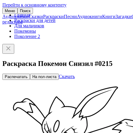
Перейти к основному контенту
Меню
Поиск
Главная
Аудиосказки
Сказки
Раскраски
Песни
Аудиокниги
Книги
Загадки
Раскраски для детей
редактора
Для мальчиков
Покемоны
Поколение 2
Раскраска Покемон Снизил #0215
Скачать
Распечатать
На пол-листа