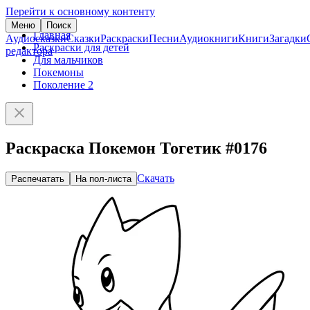
Перейти к основному контенту
Меню
Поиск
Главная
Аудиосказки
Сказки
Раскраски
Песни
Аудиокниги
Книги
Загадки
Раскраски для детей
редактора
Для мальчиков
Покемоны
Поколение 2
Раскраска Покемон Тогетик #0176
Скачать
Распечатать
На пол-листа