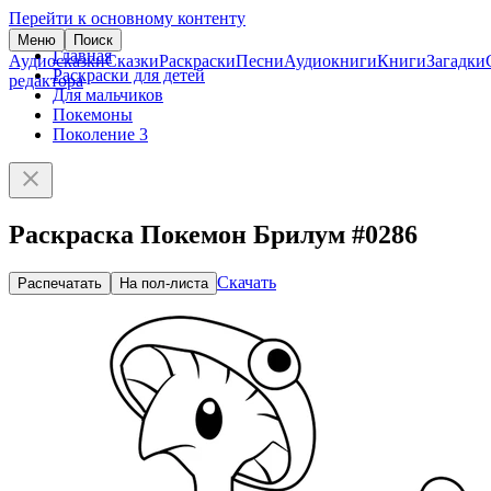
Перейти к основному контенту
Меню
Поиск
Главная
Аудиосказки
Сказки
Раскраски
Песни
Аудиокниги
Книги
Загадки
Раскраски для детей
редактора
Для мальчиков
Покемоны
Поколение 3
Раскраска Покемон Брилум #0286
Скачать
Распечатать
На пол-листа