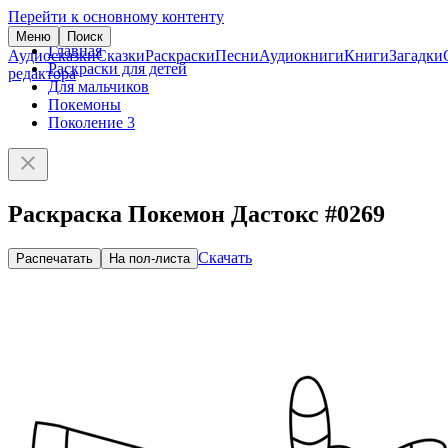
Перейти к основному контенту
Меню
Поиск
Главная
Аудиосказки
Сказки
Раскраски
Песни
Аудиокниги
Книги
Загадки
Раскраски для детей
редактора
Для мальчиков
Покемоны
Поколение 3
Раскраска Покемон Дастокс #0269
Скачать
Распечатать
На пол-листа