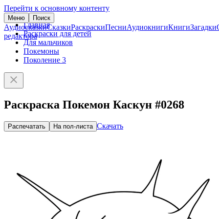
Перейти к основному контенту
Меню
Поиск
Главная
Аудиосказки
Сказки
Раскраски
Песни
Аудиокниги
Книги
Загадки
Раскраски для детей
редактора
Для мальчиков
Покемоны
Поколение 3
Раскраска Покемон Каскун #0268
Скачать
Распечатать
На пол-листа