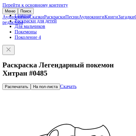
Перейти к основному контенту
Меню
Поиск
Главная
Аудиосказки
Сказки
Раскраски
Песни
Аудиокниги
Книги
Загадки
Раскраски для детей
редактора
Для мальчиков
Покемоны
Поколение 4
Раскраска Легендарный покемон
Хитран #0485
Скачать
Распечатать
На пол-листа