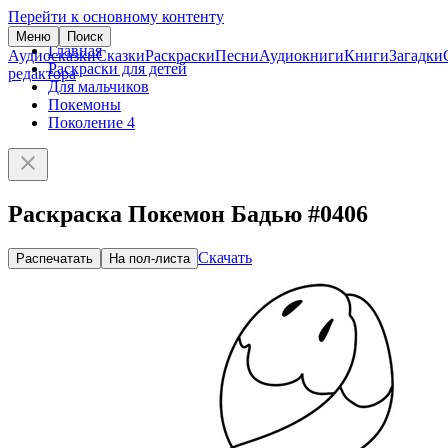
Перейти к основному контенту
Меню
Поиск
Главная
Аудиосказки
Сказки
Раскраски
Песни
Аудиокниги
Книги
Загадки
Раскраски для детей
редактора
Для мальчиков
Покемоны
Поколение 4
Раскраска Покемон Бадью #0406
Скачать
Распечатать
На пол-листа