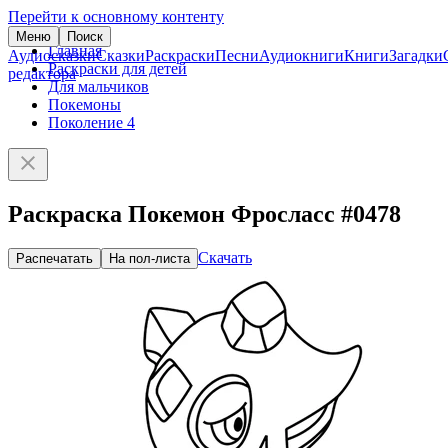
Перейти к основному контенту
Меню
Поиск
Главная
Аудиосказки
Сказки
Раскраски
Песни
Аудиокниги
Книги
Загадки
Раскраски для детей
редактора
Для мальчиков
Покемоны
Поколение 4
Раскраска Покемон Фросласс #0478
Скачать
Распечатать
На пол-листа