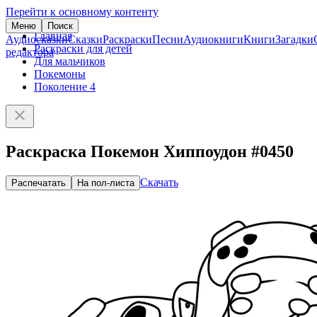
Перейти к основному контенту
Меню
Поиск
Главная
Аудиосказки
Сказки
Раскраски
Песни
Аудиокниги
Книги
Загадки
Раскраски для детей
редактора
Для мальчиков
Покемоны
Поколение 4
Раскраска Покемон Хиппоудон #0450
Скачать
Распечатать
На пол-листа