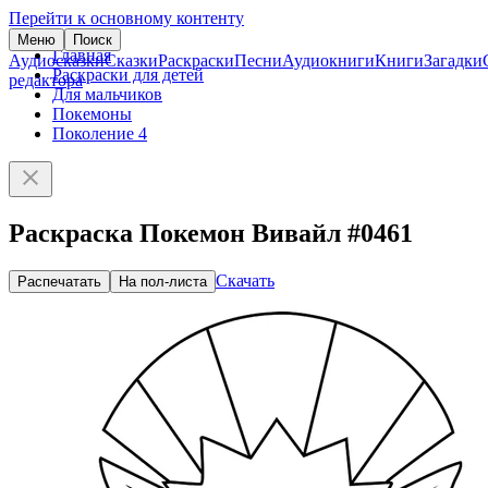
Перейти к основному контенту
Меню
Поиск
Главная
Аудиосказки
Сказки
Раскраски
Песни
Аудиокниги
Книги
Загадки
Раскраски для детей
редактора
Для мальчиков
Покемоны
Поколение 4
Раскраска Покемон Вивайл #0461
Скачать
Распечатать
На пол-листа