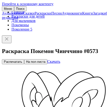
Перейти к основному контенту
Меню
Поиск
Главная
Аудиосказки
Сказки
Раскраски
Песни
Аудиокниги
Книги
Загадки
Раскраски для детей
редактора
Для мальчиков
Покемоны
Поколение 5
Раскраска Покемон Чинччино #0573
Скачать
Распечатать
На пол-листа