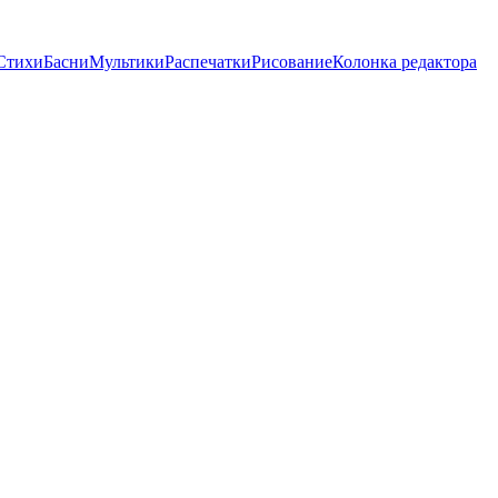
Стихи
Басни
Мультики
Распечатки
Рисование
Колонка редактора