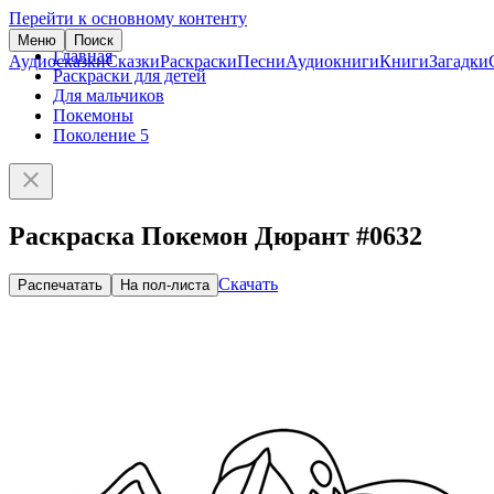
Перейти к основному контенту
Меню
Поиск
Главная
Аудиосказки
Сказки
Раскраски
Песни
Аудиокниги
Книги
Загадки
Раскраски для детей
Для мальчиков
Покемоны
Поколение 5
Раскраска Покемон Дюрант #0632
Скачать
Распечатать
На пол-листа