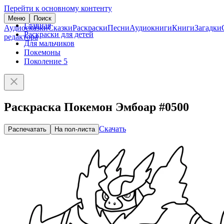
Перейти к основному контенту
Меню
Поиск
Главная
Аудиосказки
Сказки
Раскраски
Песни
Аудиокниги
Книги
Загадки
Раскраски для детей
редактора
Для мальчиков
Покемоны
Поколение 5
Раскраска Покемон Эмбоар #0500
Скачать
Распечатать
На пол-листа