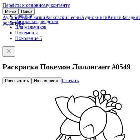
Перейти к основному контенту
Меню
Поиск
Главная
Аудиосказки
Сказки
Раскраски
Песни
Аудиокниги
Книги
Загадки
Раскраски для детей
редактора
Для мальчиков
Покемоны
Поколение 5
Раскраска Покемон Лиллигант #0549
Скачать
Распечатать
На пол-листа