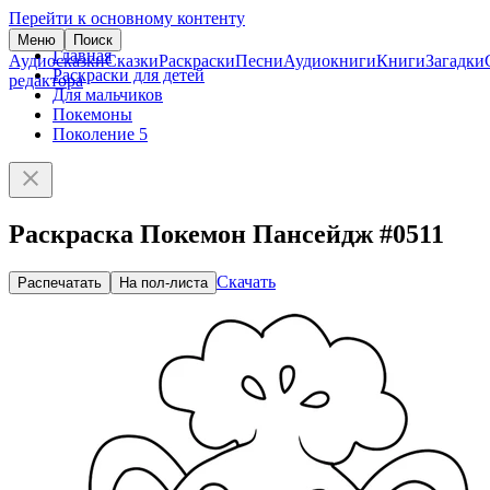
Перейти к основному контенту
Меню
Поиск
Главная
Аудиосказки
Сказки
Раскраски
Песни
Аудиокниги
Книги
Загадки
Раскраски для детей
редактора
Для мальчиков
Покемоны
Поколение 5
Раскраска Покемон Пансейдж #0511
Скачать
Распечатать
На пол-листа