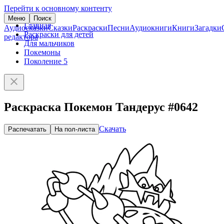
Перейти к основному контенту
Меню
Поиск
Главная
Аудиосказки
Сказки
Раскраски
Песни
Аудиокниги
Книги
Загадки
Раскраски для детей
редактора
Для мальчиков
Покемоны
Поколение 5
Раскраска Покемон Тандерус #0642
Скачать
Распечатать
На пол-листа