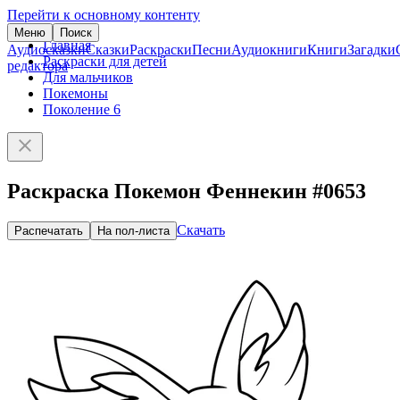
Перейти к основному контенту
Меню
Поиск
Главная
Аудиосказки
Сказки
Раскраски
Песни
Аудиокниги
Книги
Загадки
Раскраски для детей
редактора
Для мальчиков
Покемоны
Поколение 6
Раскраска Покемон Феннекин #0653
Скачать
Распечатать
На пол-листа