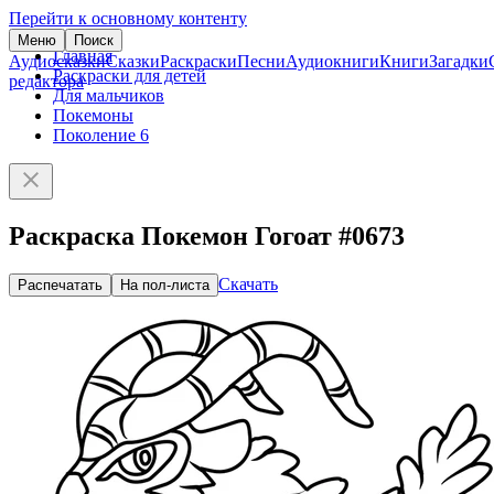
Перейти к основному контенту
Меню
Поиск
Главная
Аудиосказки
Сказки
Раскраски
Песни
Аудиокниги
Книги
Загадки
Раскраски для детей
редактора
Для мальчиков
Покемоны
Поколение 6
Раскраска Покемон Гогоат #0673
Скачать
Распечатать
На пол-листа