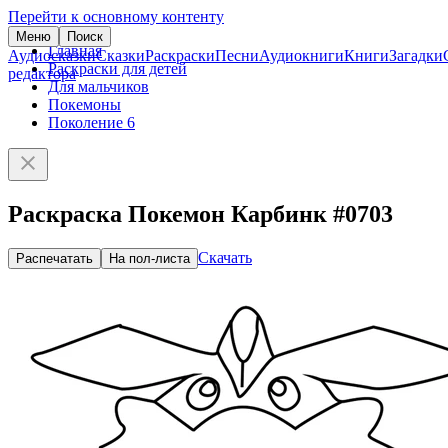
Перейти к основному контенту
Меню
Поиск
Главная
Аудиосказки
Сказки
Раскраски
Песни
Аудиокниги
Книги
Загадки
Раскраски для детей
редактора
Для мальчиков
Покемоны
Поколение 6
Раскраска Покемон Карбинк #0703
Скачать
Распечатать
На пол-листа