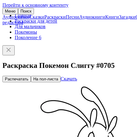
Перейти к основному контенту
Меню
Поиск
Главная
Аудиосказки
Сказки
Раскраски
Песни
Аудиокниги
Книги
Загадки
Раскраски для детей
редактора
Для мальчиков
Покемоны
Поколение 6
Раскраска Покемон Слиггу #0705
Скачать
Распечатать
На пол-листа