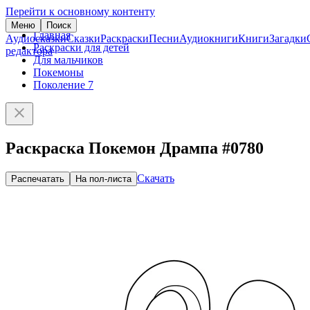
Перейти к основному контенту
Меню
Поиск
Главная
Аудиосказки
Сказки
Раскраски
Песни
Аудиокниги
Книги
Загадки
Раскраски для детей
редактора
Для мальчиков
Покемоны
Поколение 7
Раскраска Покемон Дрампа #0780
Скачать
Распечатать
На пол-листа