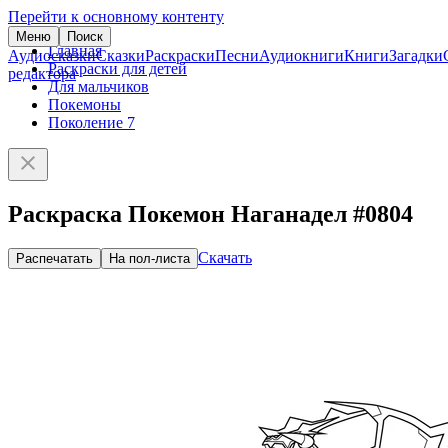
Перейти к основному контенту
Меню
Поиск
Главная
Аудиосказки
Сказки
Раскраски
Песни
Аудиокниги
Книги
Загадки
Раскраски для детей
редактора
Для мальчиков
Покемоны
Поколение 7
Раскраска Покемон Наганадел #0804
Скачать
Распечатать
На пол-листа