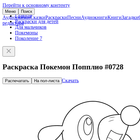
Перейти к основному контенту
Меню
Поиск
Главная
Аудиосказки
Сказки
Раскраски
Песни
Аудиокниги
Книги
Загадки
Раскраски для детей
редактора
Для мальчиков
Покемоны
Поколение 7
Раскраска Покемон Попплио #0728
Скачать
Распечатать
На пол-листа