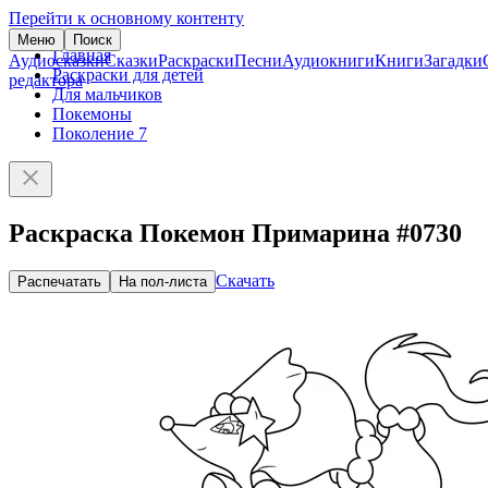
Перейти к основному контенту
Меню
Поиск
Главная
Аудиосказки
Сказки
Раскраски
Песни
Аудиокниги
Книги
Загадки
Раскраски для детей
редактора
Для мальчиков
Покемоны
Поколение 7
Раскраска Покемон Примарина #0730
Скачать
Распечатать
На пол-листа