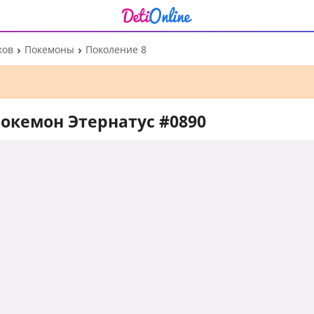
ков
Покемоны
Поколение 8
окемон Этернатус #0890