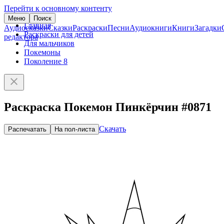
Перейти к основному контенту
Меню
Поиск
Главная
Аудиосказки
Сказки
Раскраски
Песни
Аудиокниги
Книги
Загадки
Раскраски для детей
редактора
Для мальчиков
Покемоны
Поколение 8
Раскраска Покемон Пинкёрчин #0871
Скачать
Распечатать
На пол-листа