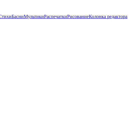
Стихи
Басни
Мультики
Распечатки
Рисование
Колонка редактора