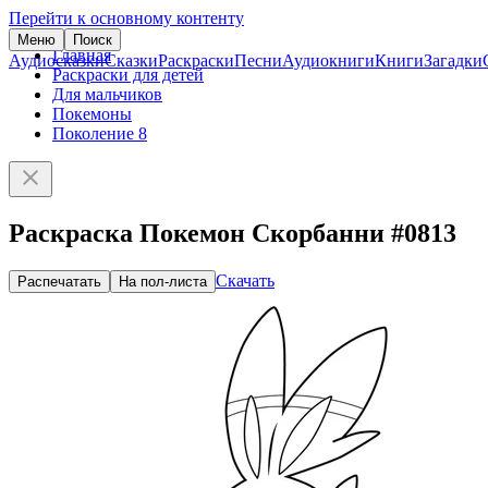
Перейти к основному контенту
Меню
Поиск
Главная
Аудиосказки
Сказки
Раскраски
Песни
Аудиокниги
Книги
Загадки
Раскраски для детей
Для мальчиков
Покемоны
Поколение 8
Раскраска Покемон Скорбанни #0813
Скачать
Распечатать
На пол-листа