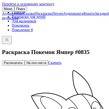
Перейти к основному контенту
Меню
Поиск
Главная
Аудиосказки
Сказки
Раскраски
Песни
Аудиокниги
Книги
Загадки
Раскраски для детей
редактора
Для мальчиков
Покемоны
Поколение 8
Раскраска Покемон Ямпер #0835
Скачать
Распечатать
На пол-листа