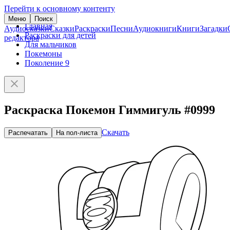
Перейти к основному контенту
Меню
Поиск
Главная
Аудиосказки
Сказки
Раскраски
Песни
Аудиокниги
Книги
Загадки
Раскраски для детей
редактора
Для мальчиков
Покемоны
Поколение 9
Раскраска Покемон Гиммигуль #0999
Скачать
Распечатать
На пол-листа