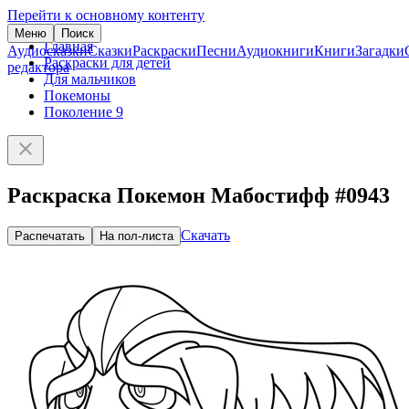
Перейти к основному контенту
Меню
Поиск
Главная
Аудиосказки
Сказки
Раскраски
Песни
Аудиокниги
Книги
Загадки
Раскраски для детей
редактора
Для мальчиков
Покемоны
Поколение 9
Раскраска Покемон Мабостифф #0943
Скачать
Распечатать
На пол-листа